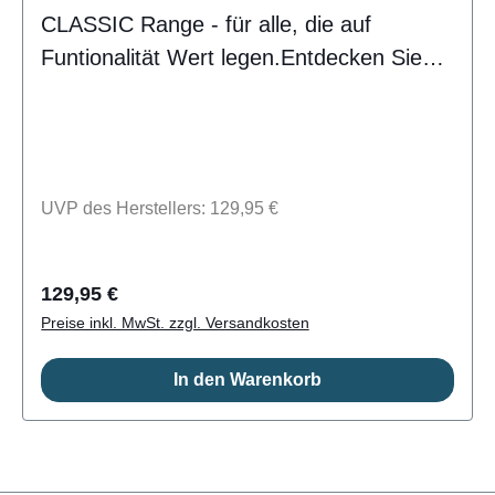
CLASSIC Range - für alle, die auf
Funtionalität Wert legen.Entdecken Sie
die neue wasserdichte 90-Liter-
Klassiktasche mit ultrabequemen,
gepolsterten, reflektierenden
Rucksackträgern und einem vielseitigen
UVP des Herstellers: 129,95 €
Schultergurt-Konverter für
unübertroffenen Komfort und Stil bei
jedem Abenteuer.Mit einem
Regulärer Preis:
129,95 €
Fassungsvermögen von 90 Litern, einem
Preise inkl. MwSt. zzgl. Versandkosten
großen Nass-/Trockenfach innen und
In den Warenkorb
einer wetterfesten Reißverschlusstasche
außen ist diese wasserdichte Reisetasche
die perfekte Tasche für Reisen, Segeln
oder Wassersport. Sie ist aus robustem