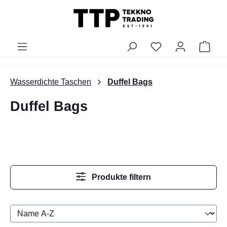
alt springen
Du hast 0 Produk
Ware
Wasserdichte Taschen
Duffel Bags
Duffel Bags
Produkte filtern