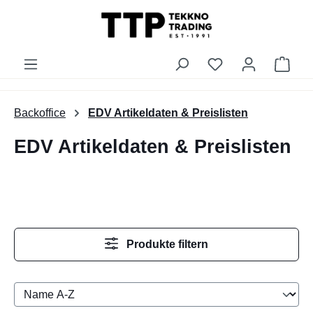
alt springen
Du hast 0 Produk
Ware
Backoffice
EDV Artikeldaten & Preislisten
EDV Artikeldaten & Preislisten
Produkte filtern