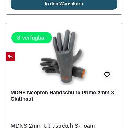
In den Warenkorb
8
verfügbar
Rabatt
%
MDNS Neopren Handschuhe Prime 2mm XL
Glatthaut
MDNS 2mm Ultrastretch S-Foam