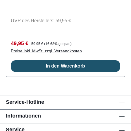
Innenaufdruck- Liquid Seal
VerstärkungenLieferumfang: ein Paar
UVP des Herstellers: 59,95 €
Handschuhe MDNS CSN9103
Verkaufspreis:
Regulärer Preis:
49,95 €
59,95 €
(16.68% gespart)
Preise inkl. MwSt. zzgl. Versandkosten
In den Warenkorb
Service-Hotline
Informationen
Service