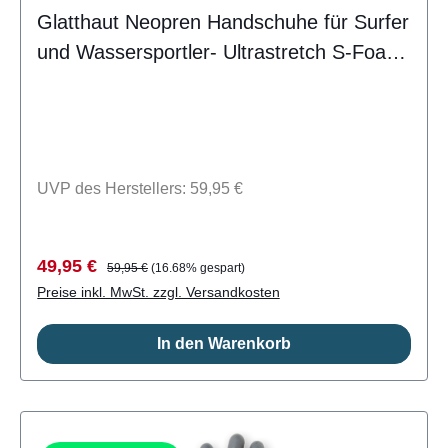
Glatthaut Neopren Handschuhe für Surfer
und Wassersportler- Ultrastretch S-Foam
Neopren- Wasserdichtes Dryskin- Geklebt
und Blindstichgenäht- Non Slip
Innenaufdruck- Liquid Seal
VerstärkungenLieferumfang: ein Paar
UVP des Herstellers: 59,95 €
Handschuhe MDNS CSN9103
Verkaufspreis:
Regulärer Preis:
49,95 €
59,95 €
(16.68% gespart)
Preise inkl. MwSt. zzgl. Versandkosten
In den Warenkorb