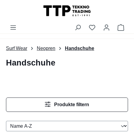
alt springen
Du hast 0 Produk
Ware
Surf Wear
Neopren
Handschuhe
Handschuhe
Produkte filtern