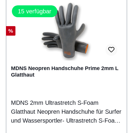
15
verfügbar
Rabatt
%
MDNS Neopren Handschuhe Prime 2mm L
Glatthaut
MDNS 2mm Ultrastretch S-Foam
Glatthaut Neopren Handschuhe für Surfer
und Wassersportler- Ultrastretch S-Foam
Neopren- Wasserdichtes Dryskin- Geklebt