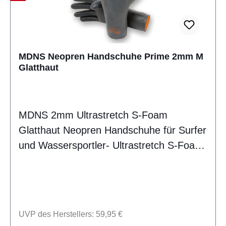
MDNS Neopren Handschuhe Prime 2mm M
Glatthaut
MDNS 2mm Ultrastretch S-Foam
Glatthaut Neopren Handschuhe für Surfer
und Wassersportler- Ultrastretch S-Foam
Neopren- Wasserdichtes Dryskin- Geklebt
und Blindstichgenäht- Non Slip
Innenaufdruck- Liquid Seal
VerstärkungenLieferumfang: ein Paar
UVP des Herstellers: 59,95 €
Handschuhe MDNS CSN9103