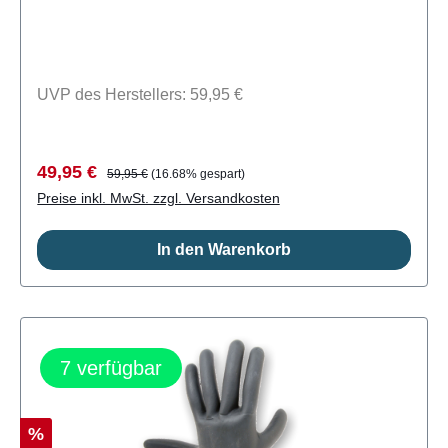
und Blindstichgenäht- Non Slip
Innenaufdruck- Liquid Seal
VerstärkungenLieferumfang: ein Paar
UVP des Herstellers: 59,95 €
Handschuhe MDNS CSN9103
Verkaufspreis:
Regulärer Preis:
49,95 €
59,95 €
(16.68% gespart)
Preise inkl. MwSt. zzgl. Versandkosten
In den Warenkorb
7
verfügbar
Rabatt
%