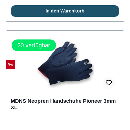
In den Warenkorb
20
verfügbar
Rabatt
%
MDNS Neopren Handschuhe Pioneer 3mm
XL