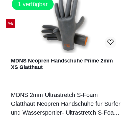
1
verfügbar
Rabatt
%
MDNS Neopren Handschuhe Prime 2mm
XS Glatthaut
MDNS 2mm Ultrastretch S-Foam
Glatthaut Neopren Handschuhe für Surfer
und Wassersportler- Ultrastretch S-Foam
Neopren- Wasserdichtes Dryskin- Geklebt
und Blindstichgenäht- Non Slip