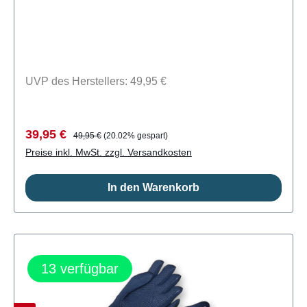
Neopren mit rutschfestem Aufdruck -
GBS-Nähte geklebt und blind genäht -
Extra 30mm StulpeLieferumfang: ein Paar
Handschuhe MDNS CSK8106
UVP des Herstellers: 49,95 €
Verkaufspreis:
Regulärer Preis:
39,95 €
49,95 €
(20.02% gespart)
Preise inkl. MwSt. zzgl. Versandkosten
In den Warenkorb
13
verfügbar