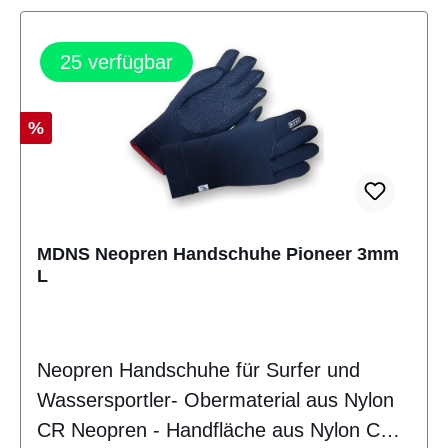
25
verfügbar
Rabatt
%
MDNS Neopren Handschuhe Pioneer 3mm
L
Neopren Handschuhe für Surfer und
Wassersportler- Obermaterial aus Nylon
CR Neopren - Handfläche aus Nylon CR