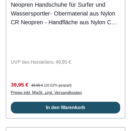
Neopren Handschuhe für Surfer und
Wassersportler- Obermaterial aus Nylon
CR Neopren - Handfläche aus Nylon CR
Neopren mit rutschfestem Aufdruck -
GBS-Nähte geklebt und blind genäht -
Extra 30mm StulpeLieferumfang: ein Paar
Handschuhe MDNS CSK8106
UVP des Herstellers: 49,95 €
Verkaufspreis:
Regulärer Preis:
39,95 €
49,95 €
(20.02% gespart)
Preise inkl. MwSt. zzgl. Versandkosten
In den Warenkorb