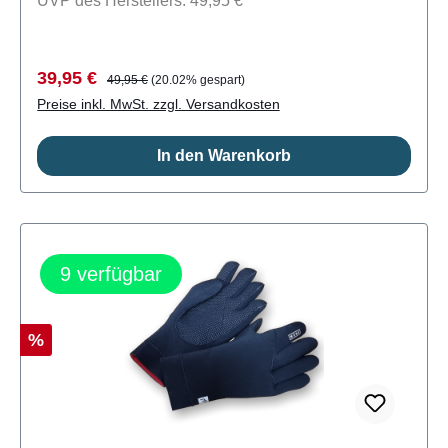
UVP des Herstellers: 49,95 €
Verkaufspreis:
Regulärer Preis:
39,95 €
49,95 €
(20.02% gespart)
Preise inkl. MwSt. zzgl. Versandkosten
In den Warenkorb
9
verfügbar
Rabatt
%