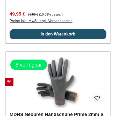
Verkaufspreis:
Regulärer Preis:
49,95 €
59,95 €
(16.68% gespart)
Preise inkl. MwSt. zzgl. Versandkosten
In den Warenkorb
8
verfügbar
Rabatt
%
MDNS Neopren Handschuhe Prime 2mm S