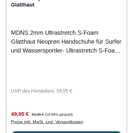
Glatthaut
MDNS 2mm Ultrastretch S-Foam
Glatthaut Neopren Handschuhe für Surfer
und Wassersportler- Ultrastretch S-Foam
Neopren- Wasserdichtes Dryskin- Geklebt
und Blindstichgenäht- Non Slip
Innenaufdruck- Liquid Seal
VerstärkungenLieferumfang: ein Paar
UVP des Herstellers: 59,95 €
Handschuhe MDNS CSN9103
Verkaufspreis:
Regulärer Preis:
49,95 €
59,95 €
(16.68% gespart)
Preise inkl. MwSt. zzgl. Versandkosten