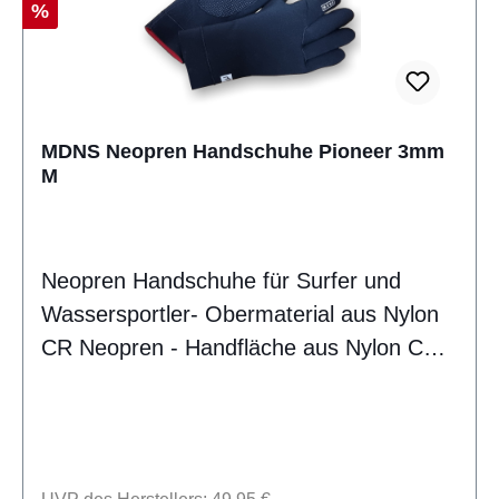
Rabatt
%
MDNS Neopren Handschuhe Pioneer 3mm
M
Neopren Handschuhe für Surfer und
Wassersportler- Obermaterial aus Nylon
CR Neopren - Handfläche aus Nylon CR
Neopren mit rutschfestem Aufdruck -
GBS-Nähte geklebt und blind genäht -
Extra 30mm StulpeLieferumfang: ein Paar
Handschuhe MDNS CSK8106