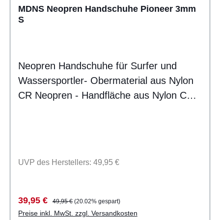
MDNS Neopren Handschuhe Pioneer 3mm
S
Neopren Handschuhe für Surfer und
Wassersportler- Obermaterial aus Nylon
CR Neopren - Handfläche aus Nylon CR
Neopren mit rutschfestem Aufdruck -
GBS-Nähte geklebt und blind genäht -
Extra 30mm StulpeLieferumfang: ein Paar
Handschuhe MDNS CSK8106
UVP des Herstellers: 49,95 €
Verkaufspreis:
Regulärer Preis:
39,95 €
49,95 €
(20.02% gespart)
Preise inkl. MwSt. zzgl. Versandkosten