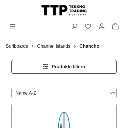
alt springen
Du hast 0 Produk
Ware
Surfboards
Channel Islands
Chancho
Produkte filtern