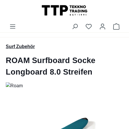
alt springen
Du hast 0 Produk
Ware
Surf Zubehör
ROAM Surfboard Socke
Longboard 8.0 Streifen
Bildergalerie überspringen