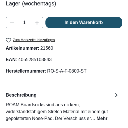
Lager (wochentags)
Produkt Anzahl: Gib den gewünschten Wert e
In den Warenkorb
Zum Merkzettel hinzufügen
Artikelnummer:
21560
EAN:
4055285103843
Herstellernummer:
RO-S-A-F-0800-ST
Beschreibung
ROAM Boardsocks sind aus dickem,
widerstandsfähigem Stretch Material mit einem gut
gepolsterten Nose-Pad. Der Verschluss er…
Mehr