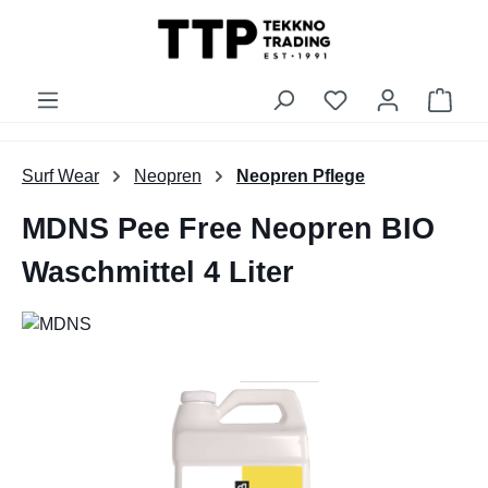
alt springen
Du hast 0 Produk
Ware
Surf Wear
Neopren
Neopren Pflege
MDNS Pee Free Neopren BIO
Waschmittel 4 Liter
Bildergalerie überspringen