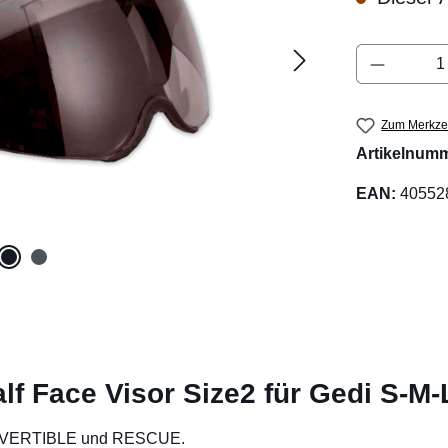
Produkt 
Zum Merkzet
Artikelnum
EAN:
40552
f Face Visor Size2 für Gedi S-M-L
CONVERTIBLE und RESCUE.