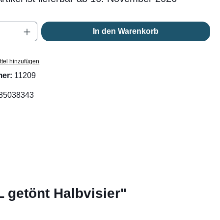
Anzahl: Gib den gewünschten Wert ein oder
In den Warenkorb
tel hinzufügen
mer:
11209
85038343
 getönt Halbvisier"