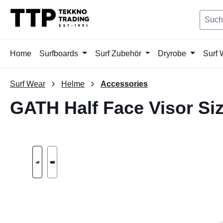
springen
Zur Hauptnavigation springen
Home
Surfboards
Surf Zubehör
Dryrobe
Surf 
Surf Wear
Helme
Accessories
GATH Half Face Visor Siz
Bildergalerie überspringen