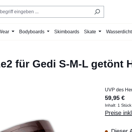
Wear
Bodyboards
Skimboards
Skate
Wasserdich
e2 für Gedi S-M-L getönt H
UVP des Hers
59,95 €
Inhalt:
1 Stück
Preise ink
Dieser A