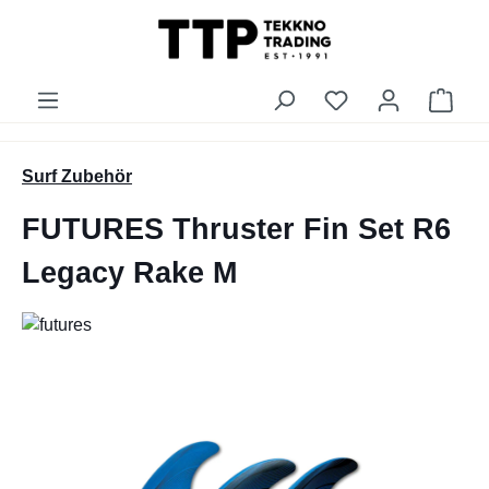
alt springen
Du hast 0 Produk
Ware
Surf Zubehör
FUTURES Thruster Fin Set R6
Legacy Rake M
Bildergalerie überspringen