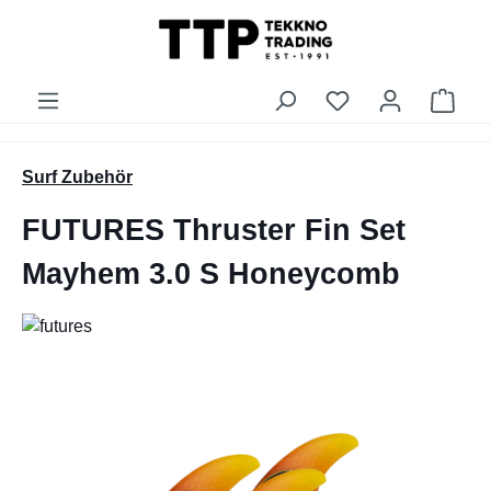
alt springen
Du hast 0 Produk
Ware
Surf Zubehör
FUTURES Thruster Fin Set
Mayhem 3.0 S Honeycomb
Bildergalerie überspringen