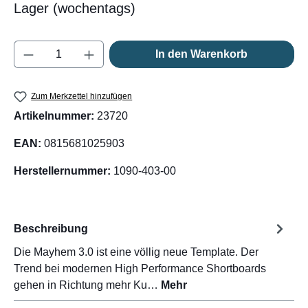
Lager (wochentags)
Produkt Anzahl: Gib den gewünschten Wert e
In den Warenkorb
Zum Merkzettel hinzufügen
Artikelnummer:
23720
EAN:
0815681025903
Herstellernummer:
1090-403-00
Beschreibung
Die Mayhem 3.0 ist eine völlig neue Template. Der
Trend bei modernen High Performance Shortboards
gehen in Richtung mehr Ku…
Mehr