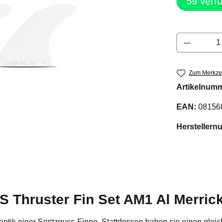
59
verf
Produkt 
Zum Merkzet
Artikelnum
EAN:
08156
Hersteller
 Thruster Fin Set AM1 Al Merric
tik einer Spritzguss-Finne. Stattdessen haben sie einen gleic