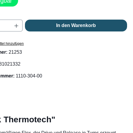
ügbar
Anzahl: Gib den gewünschten Wert ein oder
In den Warenkorb
tel hinzufügen
mer:
21253
81021332
nummer:
1110-304-00
k Thermotech"
hmäßigen Flex, der Drive und Release in Turns erzeugt.