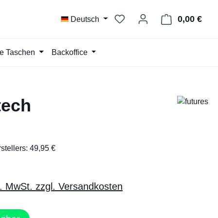
Du hast 0 Produkte auf d
0,00 €
Ware
Deutsch
te Taschen
Backoffice
tech
tellers: 49,95 €
l. MwSt. zzgl. Versandkosten