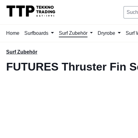
springen
Zur Hauptnavigation springen
Home
Surfboards
Surf Zubehör
Dryrobe
Surf 
Surf Zubehör
FUTURES Thruster Fin S
Bildergalerie überspringen