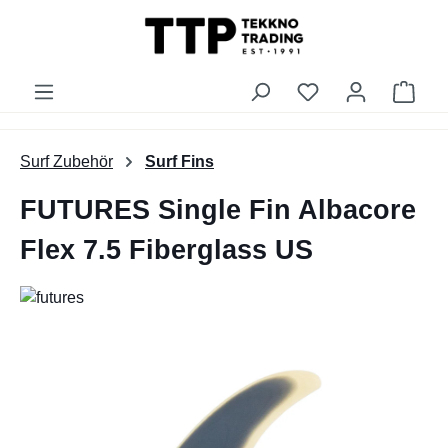
alt springen
Du hast 0 Produk
Ware
Surf Zubehör
Surf Fins
FUTURES Single Fin Albacore
Flex 7.5 Fiberglass US
Bildergalerie überspringen