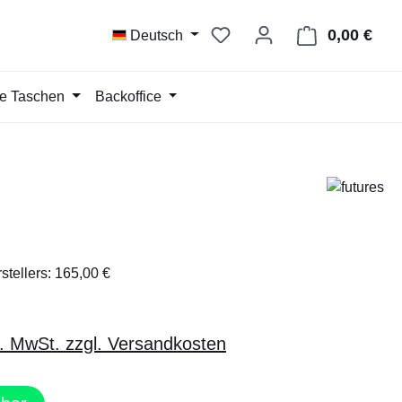
Du hast 0 Produkte auf d
0,00 €
Ware
Deutsch
te Taschen
Backoffice
tellers: 165,00 €
l. MwSt. zzgl. Versandkosten