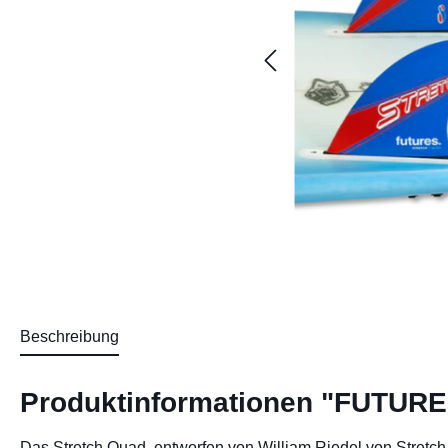
Beschreibung
Produktinformationen "FUTURE
Das Stretch Quad, entworfen von William Riedel von Stretc