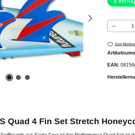
3
verfüg
Produkt 
Zum Merkzet
Artikelnum
EAN:
08156
Hersteller
S Quad 4 Fin Set Stretch Honey
h Surfboards aus Santa Cruz ist das Performance Quad Set an 