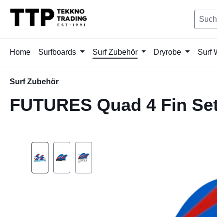
springen
Zur Hauptnavigation springen
Home
Surfboards
Surf Zubehör
Dryrobe
Surf 
Surf Zubehör
FUTURES Quad 4 Fin Se
Bildergalerie überspringen