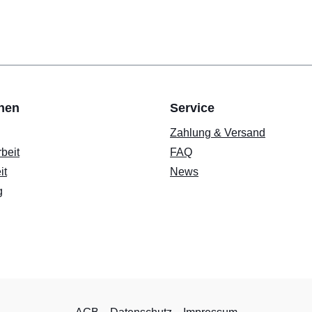
onen
Service
Zahlung & Versand
beit
FAQ
it
News
g