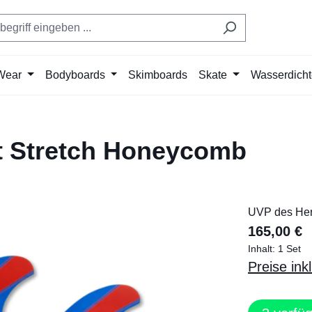
Wear
Bodyboards
Skimboards
Skate
Wasserdich
t Stretch Honeycomb
UVP des Hers
165,00 €
Inhalt:
1 Set
Preise ink